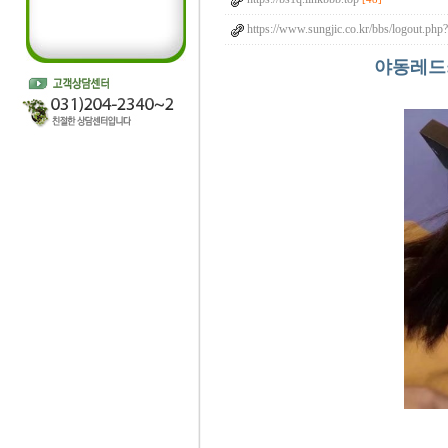
https://www.sungjic.co.kr/bbs/logout.php
야동레드: