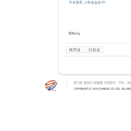
무료웹툰 고화질일본AV
8l3bs1q