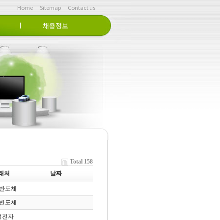
Home
Sitemap
Contact us
채용정보
라인상담문의
인재상
채용공고
Home > >
Total 158
래처
날짜
반도체
반도체
성전자