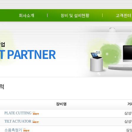
회사소개
장비 및 설비현황
고객센터
회사소개
CEO 인사말
조직도
연혁
장비 및 설비현황
비전 및 방침
납품실적
회사약도
특허 및 인증
공지사항
Q&A
온
장비명
거
PLATE CUTTING
삼성
TILT ACTUATOR
삼성
소음측정기
삼