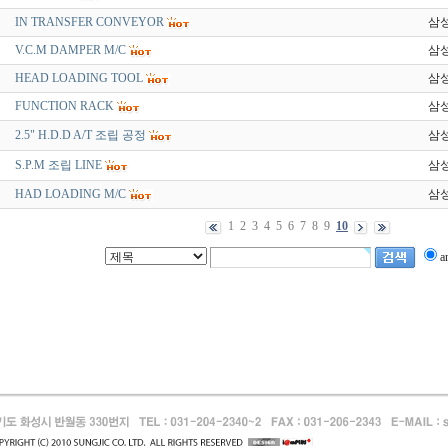
IN TRANSFER CONVEYOR
삼
V.C.M DAMPER M/C
삼
HEAD LOADING TOOL
삼
FUNCTION RACK
삼
2.5" H.D.D A/T 조립 공정
삼
S.P.M 조립 LINE
삼
HAD LOADING M/C
삼
1
2
3
4
5
6
7
8
9
10
a
장안마
지
출장안마 블로그