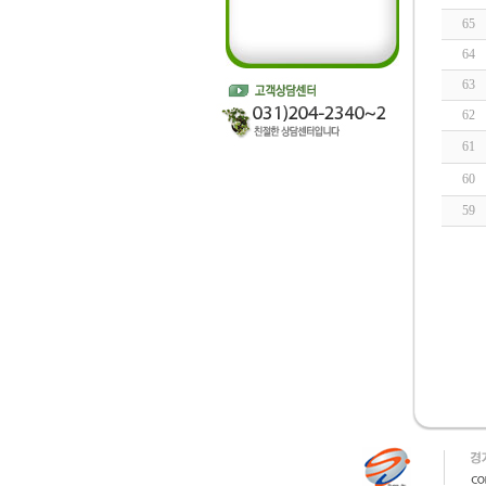
65
64
63
62
61
60
59
인천 출
출장마사
출장안마
바나나