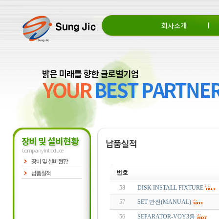
회사소개
회사소개
CEO 인사말
조직도
장비 및 설비현황
Company Introduce
장비 및 설비현황
납품실적
번호
58
DISK INSTALL FIXTURE
57
SET 반전(MANUAL)
56
SEPARATOR-VOY3용